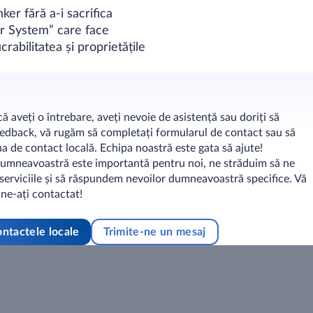
er fără a-i sacrifica
er System” care face
rabilitatea și proprietățile
ă aveți o întrebare, aveți nevoie de asistență sau doriți să
eedback, vă rugăm să completați formularul de contact sau să
na de contact locală. Echipa noastră este gata să ajute!
umneavoastră este importantă pentru noi, ne străduim să ne
erviciile și să răspundem nevoilor dumneavoastră specifice. Vă
ne-ați contactat!
ntactele locale
Trimite-ne un mesaj