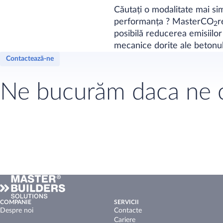
Căutați o modalitate mai sim
performanța ? MasterCO
r
2
posibilă reducerea emisiilo
mecanice dorite ale betonul
Contactează-ne
Ne bucurăm daca ne c
COMPANIE
SERVICII
Despre noi
Contacte
Cariere