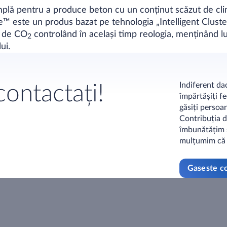
plă pentru a produce beton cu un conținut scăzut de clink
e™ este un produs bazat pe tehnologia „Intelligent Clust
r de CO
controlând în același timp reologia, menținând luc
2
ui.
Indiferent dac
ontactați!
împărtășiți f
găsiți persoa
Contribuția d
îmbunătățim s
mulțumim că 
Gaseste co