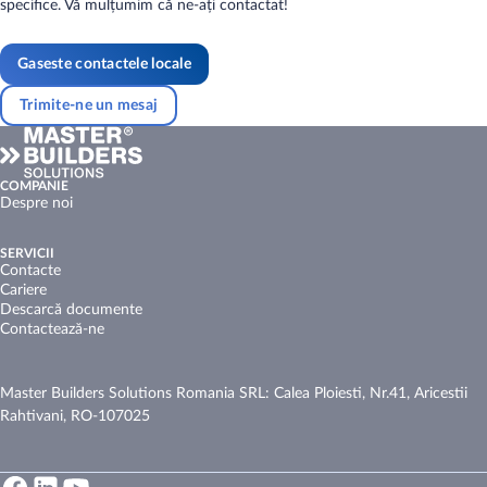
specifice. Vă mulțumim că ne-ați contactat!
Gaseste contactele locale
Trimite-ne un mesaj
COMPANIE
Despre noi
SERVICII
Contacte
Cariere
Descarcă documente
Contactează-ne
Master Builders Solutions Romania SRL: Calea Ploiesti, Nr.41, Aricestii
Rahtivani, RO-107025