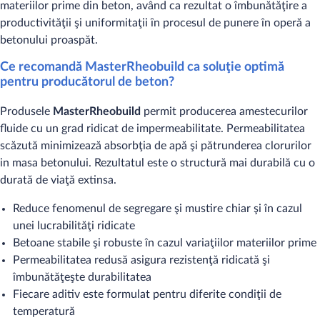
materiilor prime din beton, având ca rezultat o îmbunătăţire a
productivităţii şi uniformitaţii ȋn procesul de punere în operă a
betonului proaspăt.
Ce recomandă MasterRheobuild ca soluţie optimă
pentru producătorul de beton?
Produsele
MasterRheobuild
permit producerea amestecurilor
fluide cu un grad ridicat de impermeabilitate. Permeabilitatea
scăzută minimizează absorbţia de apă şi pătrunderea clorurilor
in masa betonului. Rezultatul este o structură mai durabilă cu o
durată de viaţă extinsa.
Reduce fenomenul de segregare şi mustire chiar şi în cazul
unei lucrabilităţi ridicate
Betoane stabile şi robuste în cazul variaţiilor materiilor prime
Permeabilitatea redusă asigura rezistenţă ridicată şi
îmbunătăţeşte durabilitatea
Fiecare aditiv este formulat pentru diferite condiţii de
temperatură