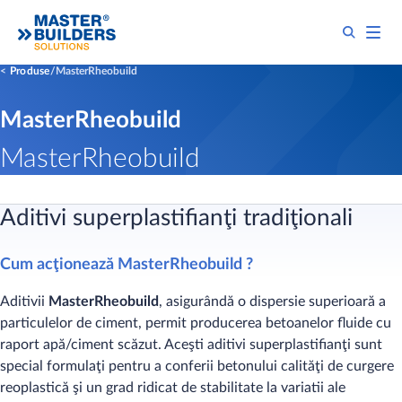
Produse
MasterRheobuild
MasterRheobuild
MasterRheobuild
Aditivi superplastifianţi tradiţionali
Cum acţionează MasterRheobuild ?
Aditivii
MasterRheobuild
, asigurândă o dispersie superioară a
particulelor de ciment, permit producerea betoanelor fluide cu
raport apă/ciment scăzut. Aceşti aditivi superplastifianţi sunt
special formulaţi pentru a conferii betonului calităţi de curgere
reoplastică şi un grad ridicat de stabilitate la variatii ale