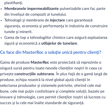
plastifianţi.
Membranele impermeabilizante
pulverizabile care fac parte
din învelişul de compozit al tunelului.
Tehnologii şi membrane de
injectare
care garantează
siguranţa, economia şi performanţa în industria de construire
tunele şi minerit.
Gama de top a tehnologiilor chimice care asigură exploatarea
sigură şi economică a
utilajelor de tunelare
.
Ce face din MasterRoc o soluţie unică pentru clienţi?
Gama de produse
MasterRoc
este proiectată să reprezinte o
singură sursă pentru toate nevoile clienţilor noştri în ceea ce
priveşte
construcţiile subterane
. În plus faţă de o gamă largă de
produse, echipa noastră la nivel global ajută clienţii în
selectarea produselor şi sistemele potrivite, oferind cele mai
bune, cele mai puţin costisitoare şi complete soluţii, bazate pe
inovare şi tehnologie, care permit clienţilor noştri să lucreze cu
succes şi la cele mai înalte standarde de siguranţă.