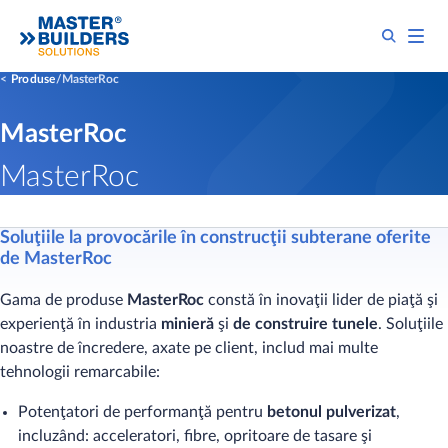
Produse
MasterRoc
MasterRoc
MasterRoc
Soluţiile la provocările în construcţii subterane oferite
de MasterRoc
Gama de produse
MasterRoc
constă în inovaţii lider de piaţă şi
experienţă în industria
minieră
şi
de construire tunele
. Soluţiile
noastre de încredere, axate pe client, includ mai multe
tehnologii remarcabile:
Potenţatori de performanţă pentru
betonul pulverizat
,
incluzând: acceleratori, fibre, opritoare de tasare şi