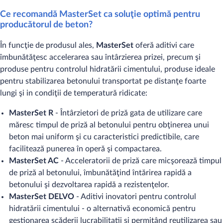
Ce recomandă MasterSet ca soluţie optimă pentru
producătorul de beton?
În funcţie de produsul ales,
MasterSet
oferă aditivi care
îmbunătăţesc accelerarea sau întârzierea prizei, precum şi
produse pentru controlul hidratării cimentului, produse ideale
pentru stabilizarea betonului transportat pe distanţe foarte
lungi şi in condiţii de temperatură ridicate:
MasterSet R
- Întârzietori de priză gata de utilizare care
măresc timpul de priză al betonului pentru obţinerea unui
beton mai uniform şi cu caracteristici predictibile, care
facilitează punerea în operă şi compactarea.
MasterSet AC
- Acceleratorii de priză care micşorează timpul
de priză al betonului, îmbunătăţind întărirea rapidă a
betonului şi dezvoltarea rapidă a rezistenţelor.
MasterSet DELVO
- Aditivi inovatori pentru controlul
hidratării cimentului - o alternativă economică pentru
gestionarea scăderii lucrabilitatii şi permiţând reutilizarea sau