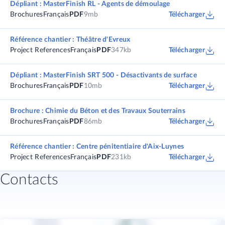
Dépliant : MasterFinish RL - Agents de démoulage
Brochures
Français
PDF
9mb
Télécharger
Référence chantier : Théâtre d'Evreux
Project References
Français
PDF
347kb
Télécharger
Dépliant : MasterFinish SRT 500 - Désactivants de surface
Brochures
Français
PDF
10mb
Télécharger
Brochure : Chimie du Béton et des Travaux Souterrains
Brochures
Français
PDF
86mb
Télécharger
Référence chantier : Centre pénitentiaire d'Aix-Luynes
Project References
Français
PDF
231kb
Télécharger
Contacts